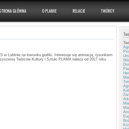
STRONA GŁÓWNA
O PLAMIE
RELACJE
TWÓRCY
Tw
Tw
Agn
Pio
 Lublinie na kierunku grafiki. Interesuje się animacją, rysunkiem
Urs
rzyszenia Twórców Kultury i Sztuki PLAMA należy od 2017 roku.
Wal
Dor
Paw
Hen
Mar
To
Agn
Kat
Żan
Ark
Ma
Ma
And
Eug
Bo
Krz