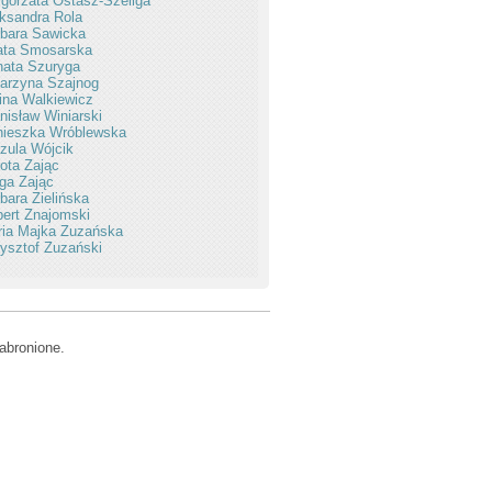
gorzata Ostasz-Szeliga
ksandra Rola
bara Sawicka
ata Smosarska
ata Szuryga
arzyna Szajnog
ina Walkiewicz
nisław Winiarski
nieszka Wróblewska
zula Wójcik
ota Zając
ga Zając
bara Zielińska
ert Znajomski
ia Majka Zuzańska
ysztof Zuzański
abronione.