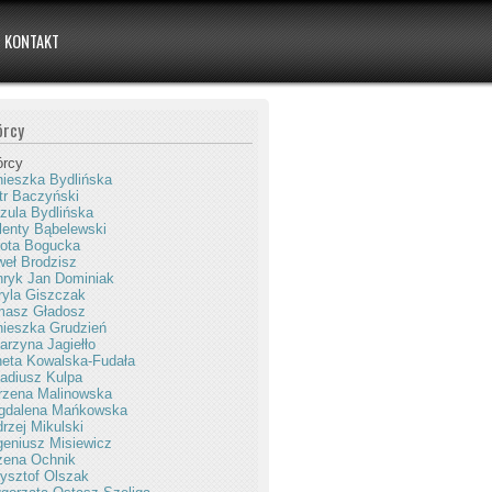
KONTAKT
órcy
órcy
ieszka Bydlińska
tr Baczyński
zula Bydlińska
enty Bąbelewski
ota Bogucka
eł Brodzisz
ryk Jan Dominiak
yla Giszczak
masz Gładosz
ieszka Grudzień
arzyna Jagiełło
eta Kowalska-Fudała
adiusz Kulpa
rzena Malinowska
gdalena Mańkowska
rzej Mikulski
eniusz Misiewicz
żena Ochnik
ysztof Olszak