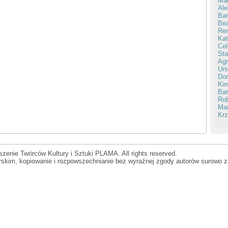
Mał
Ale
Bar
Be
Ren
Kat
Cel
Sta
Ag
Urs
Dor
Kin
Bar
Rob
Mar
Krz
zenie Twórców Kultury i Sztuki PLAMA. All rights reserved.
orskim, kopiowanie i rozpowszechnianie bez wyraźnej zgody autorów surowo z