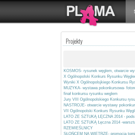
Projekty
KOSMOS- rysunek węglem, otwarcie wy
X Ogólnopolski Konkurs Rysunku Węgl
Wyniki X Ogólnopolsjkiego Konkursu Ry
MUZYKA- wystawa pokonkursowa- fotore
finał konkursu rysunku weglem
Jury VIII Ogólnopolskiego Konkursu ry
NASTROJE- otwarcie wystawy pokonkur
VII Ogólnopolski Konkurs Rysunku Węg
LATO ZE SZTUKĄ ŁĘCZNA 2014 - pods
LATO ZE SZTUKĄ Łęczna 2014 -warsztat
RZEMIEŚLNICY
SŁOŃCEM NA WIETRZE- promocja tom