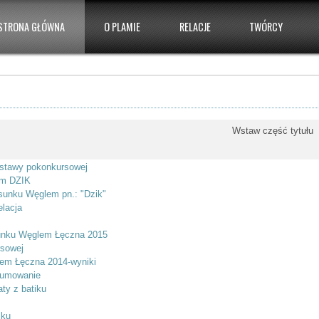
STRONA GŁÓWNA
O PLAMIE
RELACJE
TWÓRCY
Wstaw część tytuł
stawy pokonkursowej
em DZIK
sunku Węglem pn.: "Dzik"
lacja
sunku Węglem Łęczna 2015
sowej
lem Łęczna 2014-wyniki
umowanie
y z batiku
iku