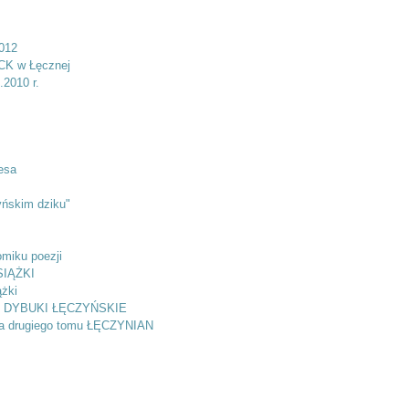
012
 CK w Łęcznej
2010 r.
esa
yńskim dziku"
iku poezji
IĄŻKI
żki
I DYBUKI ŁĘCZYŃSKIE
a drugiego tomu ŁĘCZYNIAN