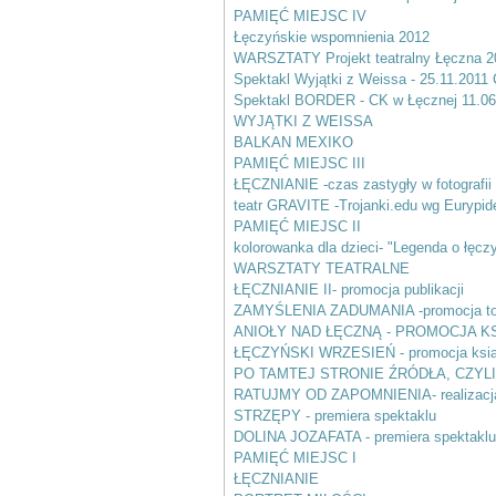
PAMIĘĆ MIEJSC IV
Łęczyńskie wspomnienia 2012
WARSZTATY Projekt teatralny Łęczna 2
Spektakl Wyjątki z Weissa - 25.11.2011
Spektakl BORDER - CK w Łęcznej 11.06.
WYJĄTKI Z WEISSA
BALKAN MEXIKO
PAMIĘĆ MIEJSC III
ŁĘCZNIANIE -czas zastygły w fotografii
teatr GRAVITE -Trojanki.edu wg Eurypid
PAMIĘĆ MIEJSC II
kolorowanka dla dzieci- "Legenda o łęcz
WARSZTATY TEATRALNE
ŁĘCZNIANIE II- promocja publikacji
ZAMYŚLENIA ZADUMANIA -promocja tom
ANIOŁY NAD ŁĘCZNĄ - PROMOCJA KS
ŁĘCZYŃSKI WRZESIEŃ - promocja ksią
PO TAMTEJ STRONIE ŹRÓDŁA, CZYL
RATUJMY OD ZAPOMNIENIA- realizacj
STRZĘPY - premiera spektaklu
DOLINA JOZAFATA - premiera spektaklu
PAMIĘĆ MIEJSC I
ŁĘCZNIANIE