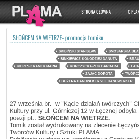
STRONA GŁÓWNA
O PLA
SŁOŃCEM NA WIETRZE- promocja tomiku
SKIBIŃSKI STANISŁAW
SMOSARSKA BEA
BINKIEWICZ-KOŁODZIEJ DANUTA
BRAU
KIERES-KRAMEK MARIA
KORCZYCKA-ŻUK BARBARA
ŁAD
ZAJĄC DOROTA
TWÓRCZ
BOŻENA HANDWEKER VEL HANDWERKER
27 września br. w "Kącie działań twórczych"
Kultury przy ul. Górniczej 12 w Łęcznej odbyła
poezji pt.:
SŁOŃCEM NA WIETRZE
.
Tomik został wydrukowany na zlecenie Łęczyń
Twórców Kultury i Sztuki PLAMA.