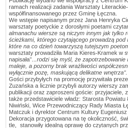
Publikację wydano we współpracy z Centrum K
ramach realizacji zadania Warsztaty Literackie
współfinansowanego przez Gminę Łęczna.
We wstępie napisanym przez Jana Henryka Cic
warsztaty poetyckie z dorosłymi poetami czyt
almanachu wiersze są niczym innym jak tylko 
ścieżkami, którego czytającego prowadzą pod r
które na co dzień towarzyszą tutejszym poeto
warsztaty prowadziła Maria Kieres-Kramek w 
napisała"..
.rodzi się myśl, że zapotrzebowanie 
maleje, a pozorny brak wrażliwości współczesn
wyłącznie pozę, maskującą delikatne wnętrza".
Gości przybyłych na promocję przywitała prez
Zuzańska a licznie przybyli autorzy wierszy z
publikacji oraz zaproszeni goście: przyjaciele,
także przedstawiciele władz: Starosta Powiat
Niwiński, Wice Przewodniczący Rady Miasta Łę
Matczuk i dyrektor Centrum Kultury Eugeniusz 
Dekoracja przygotowana na tę okoliczność, świ
tle, stanowiły idealną oprawę do czytanych pr