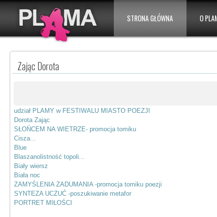
STRONA GŁÓWNA
O PLA
Zając Dorota
udział PLAMY w FESTIWALU MIASTO POEZJI
Dorota Zając
SŁOŃCEM NA WIETRZE- promocja tomiku
Cisza...
Blue
Blaszanolistność topoli...
Biały wiersz
Biała noc
ZAMYŚLENIA ZADUMANIA -promocja tomiku poezji
SYNTEZA UCZUĆ -poszukiwanie metafor
PORTRET MIŁOŚCI