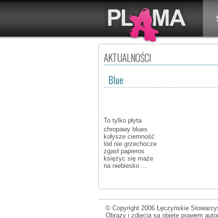
AKTUALNOŚCI
Blue
To tylko płyta
chropawy blues
kołysze ciemność
lód nie grzechocze
zgasł papieros
księżyc się maże
na niebiesko ...
© Copyright 2006 Łęczyńskie Stowarzys
Obrazy i zdjęcia są objęte prawem aut