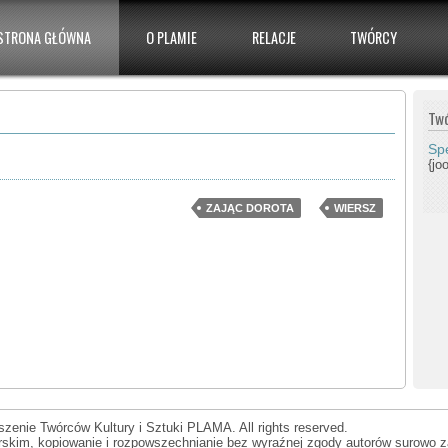
STRONA GŁÓWNA
O PLAMIE
RELACJE
TWÓRCY
Tw
Spe
{jo
ZAJĄC DOROTA
WIERSZ
zenie Twórców Kultury i Sztuki PLAMA. All rights reserved.
orskim, kopiowanie i rozpowszechnianie bez wyraźnej zgody autorów surowo z