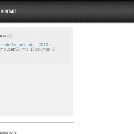
KONTAKT
órczość
ktakl Trojanki.edu - 2010 r.
omplucat:58 limit=15|columns=3}
abronione.