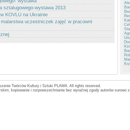
ugowego- wystawa
Ale
Bar
wa sztalugowego-wystawa 2013
Be
 w KOVLU na Ukrainie
Ren
Kat
 malarstwa uczestniczek zajęć w pracowni
Cel
Sta
Ag
znej
Urs
Dor
Kin
Bar
Rob
Mar
Krz
zenie Twórców Kultury i Sztuki PLAMA. All rights reserved.
orskim, kopiowanie i rozpowszechnianie bez wyraźnej zgody autorów surowo z