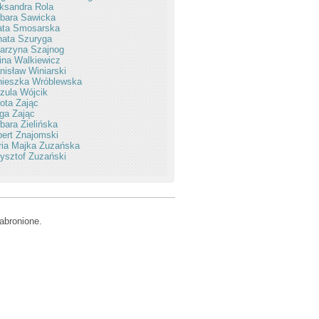
ksandra Rola
bara Sawicka
ata Smosarska
ata Szuryga
arzyna Szajnog
ina Walkiewicz
nisław Winiarski
nieszka Wróblewska
zula Wójcik
ota Zając
ga Zając
bara Zielińska
ert Znajomski
ia Majka Zuzańska
ysztof Zuzański
abronione.