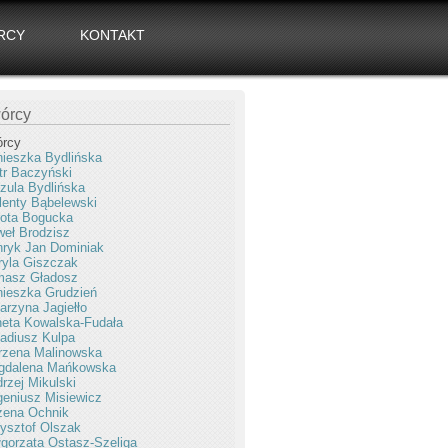
RCY
KONTAKT
órcy
órcy
ieszka Bydlińska
tr Baczyński
zula Bydlińska
enty Bąbelewski
ota Bogucka
eł Brodzisz
ryk Jan Dominiak
yla Giszczak
masz Gładosz
ieszka Grudzień
arzyna Jagiełło
eta Kowalska-Fudała
adiusz Kulpa
rzena Malinowska
gdalena Mańkowska
rzej Mikulski
eniusz Misiewicz
żena Ochnik
ysztof Olszak
gorzata Ostasz-Szeliga