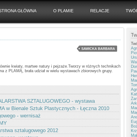
STRONA GŁÓWNA
O PLAMIE
RELACJE
TWÓ
Tw
Tw
Agn
SAWICKA BARBARA
Pio
Urs
Wal
łównie kwiaty, martwe natury i pejzaże.Tworzy w różnych technikach
Dor
zana z PLAMĄ, brała udział w wielu wystawach zbiorowych grupy.
Paw
Hen
Mar
To
Agn
Kat
Żan
LARSTWA SZTALUGOWEGO - wystawa
Ark
Ma
A w Bienale Sztuk Plastycznych - Łęczna 2010
Ma
gowego - wernisaż
And
Eug
AMY
Bo
rstwa sztalugowego 2012
Krz
Mał