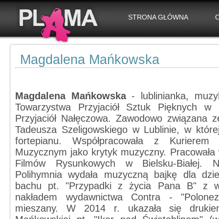
STRONA GŁÓWNA
Magdalena Mańkowska
Magdalena Mańkowska
- lublinianka, muzy
Towarzystwa Przyjaciół Sztuk Pięknych w L
Przyjaciół Nałęczowa. Zawodowo związana z
Tadeusza Szeligowskiego w Lublinie, w które
fortepianu. Współpracowała z Kurierem
Muzycznym jako krytyk muzyczny. Pracowała w
Filmów Rysunkowych w Bielsku-Białej. 
Polihymnia wydała muzyczną bajkę dla dzie
bachu pt. "Przypadki z życia Pana B" z wł
nakładem wydawnictwa Contra - "Polonez
mieszany. W 2014 r. ukazała się druki