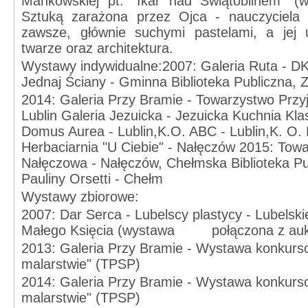
Mańkowskiej pt. "Ikar nad Świątoblinem" (
Sztuką zarażona przez Ojca - nauczyciela 
zawsze, głównie suchymi pastelami, a jej
twarze oraz architektura.
Wystawy indywidualne:
2007: Galeria Ruta - DK
Jednaj Ściany - Gminna Biblioteka Publiczna,
2014: Galeria Przy Bramie - Towarzystwo Przyj
Lublin Galeria Jezuicka - Jezuicka Kuchnia Klas
Domus Aurea - Lublin,K.O. ABC - Lublin,
K. O. 
Herbaciarnia "U Ciebie" - Nałęczów 2015: Towa
Nałęczowa - Nałęczów, Chełmska Biblioteka Pub
Pauliny Orsetti - Chełm
Wystawy zbiorowe:
2007: Dar Serca - Lubelscy plastycy - Lubelsk
Małego Księcia (wystawa
połączona z au
2013: Galeria Przy Bramie - Wystawa konkurs
malarstwie" (TPSP)
2014: Galeria Przy Bramie - Wystawa konkurs
malarstwie" (TPSP)