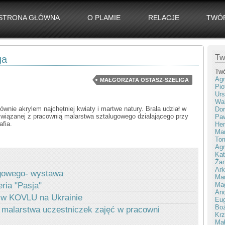
STRONA GŁÓWNA
O PLAMIE
RELACJE
TWÓ
Tw
ga
Tw
Agn
MAŁGORZATA OSTASZ-SZELIGA
Pio
Urs
Wal
ównie akrylem najchętniej kwiaty i martwe natury. Brała udział w
Dor
iązanej z pracownią malarstwa sztalugowego działającego przy
Paw
afia.
Hen
Mar
To
Agn
Kat
Żan
Ark
ugowego- wystawa
Ma
Ma
ria "Pasja"
And
 w KOVLU na Ukrainie
Eug
Bo
 malarstwa uczestniczek zajęć w pracowni
Krz
Mał