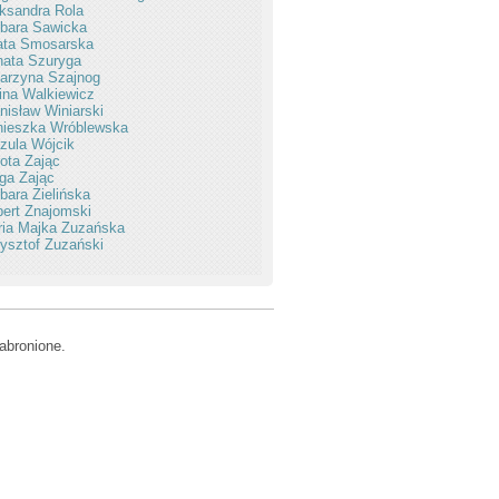
ksandra Rola
bara Sawicka
ata Smosarska
ata Szuryga
arzyna Szajnog
ina Walkiewicz
nisław Winiarski
nieszka Wróblewska
zula Wójcik
ota Zając
ga Zając
bara Zielińska
ert Znajomski
ia Majka Zuzańska
ysztof Zuzański
abronione.