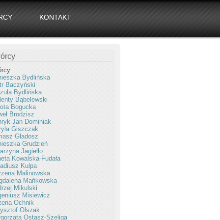
RCY
KONTAKT
órcy
órcy
ieszka Bydlińska
tr Baczyński
zula Bydlińska
enty Bąbelewski
ota Bogucka
eł Brodzisz
ryk Jan Dominiak
yla Giszczak
masz Gładosz
ieszka Grudzień
arzyna Jagiełło
eta Kowalska-Fudała
adiusz Kulpa
rzena Malinowska
gdalena Mańkowska
rzej Mikulski
eniusz Misiewicz
żena Ochnik
ysztof Olszak
gorzata Ostasz-Szeliga