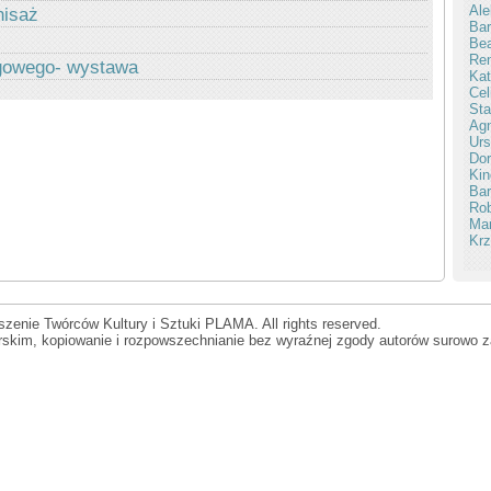
Ale
nisaż
Bar
Be
Ren
ugowego- wystawa
Kat
Cel
Sta
Ag
Urs
Dor
Kin
Bar
Rob
Mar
Krz
zenie Twórców Kultury i Sztuki PLAMA. All rights reserved.
orskim, kopiowanie i rozpowszechnianie bez wyraźnej zgody autorów surowo z