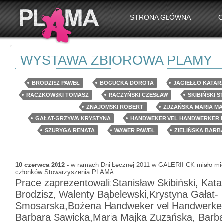
STRONA GŁÓWNA
WYSTAWA ZBIOROWA PLAMY
BRODZISZ PAWEŁ
BOGUCKA DOROTA
JAGIEŁŁO KATAR
RACZKOWSKI TOMASZ
RACZYŃSKI CZESŁAW
SKIBIŃSKI 
ZNAJOMSKI ROBERT
ZUZAŃSKA MARIA M
GAŁAT-GRZYWA KRYSTYNA
HANDWEKER VEL HANDWERKER 
SZURYGA RENATA
WAWER PAWEŁ
ZIELIŃSKA BAR
10 czerwca 2012 -
w ramach Dni Łęcznej 2011 w GALERII CK miało mie
członków Stowarzyszenia PLAMA.
Prace zaprezentowali:Stanisław Skibiński, Kata
Brodzisz, Walenty Bąbelewski,Krystyna Gałat
Smosarska,Bożena Handweker vel Handwerker
Barbara Sawicka,Maria Majka Zuzańska, Barba