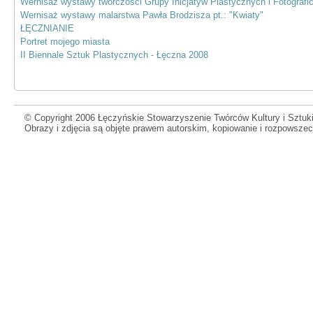
Wernisaż wystawy twórczosci Grupy Inicjatyw Plastycznych i Fotogra
Wernisaż wystawy malarstwa Pawła Brodzisza pt.: "Kwiaty"
ŁĘCZNIANIE
Portret mojego miasta
II Biennale Sztuk Plastycznych - Łęczna 2008
© Copyright 2006 Łęczyńskie Stowarzyszenie Twórców Kultury i Sztuki
Obrazy i zdjęcia są objęte prawem autorskim, kopiowanie i rozpowsze