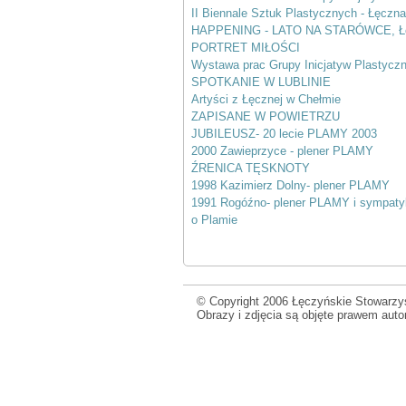
II Biennale Sztuk Plastycznych - Łęczn
HAPPENING - LATO NA STARÓWCE, Łę
PORTRET MIŁOŚCI
Wystawa prac Grupy Inicjatyw Plastycz
SPOTKANIE W LUBLINIE
Artyści z Łęcznej w Chełmie
ZAPISANE W POWIETRZU
JUBILEUSZ- 20 lecie PLAMY 2003
2000 Zawieprzyce - plener PLAMY
ŹRENICA TĘSKNOTY
1998 Kazimierz Dolny- plener PLAMY
1991 Rogóźno- plener PLAMY i sympat
o Plamie
© Copyright 2006 Łęczyńskie Stowarzys
Obrazy i zdjęcia są objęte prawem aut