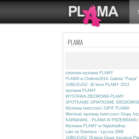
PLAMA
zbiorowa wystawa PLAMY
PLAMA w Chełmie2014- Galeria "Pasja"
JUBILEUSZ- 30 lecie PLAMY 2013
wystawa PLAMY
WYSTAWA ZBIOROWA PLAMY
SPOTKANIE OPłATKOWE ŚRODOWIS
Wystawa twórczości GIPiF PLAMA
Wernisaż wystawy twórczosci Grupy Ini
KARNAWAŁ - PLAMA W PRZEBRANIU
Wystawa PLAMY w Hajduhadhaz
Lato na Starówce - Łęczna 2008
JUBILEUSZ 25-lecie Grupy Inicjatyw Pla