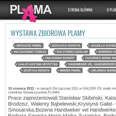
STRONA GŁÓWNA
O PLA
WYSTAWA ZBIOROWA PLAMY
BRODZISZ PAWEŁ
BOGUCKA DOROTA
JAGIEŁŁO KATAR
RACZKOWSKI TOMASZ
RACZYŃSKI CZESŁAW
SKIBIŃSKI 
ZNAJOMSKI ROBERT
ZUZAŃSKA MARIA M
GAŁAT-GRZYWA KRYSTYNA
HANDWEKER VEL HANDWERKER 
SZURYGA RENATA
WAWER PAWEŁ
ZIELIŃSKA BAR
10 czerwca 2012 -
w ramach Dni Łęcznej 2011 w GALERII CK miało mie
członków Stowarzyszenia PLAMA.
Prace zaprezentowali:Stanisław Skibiński, Kata
Brodzisz, Walenty Bąbelewski,Krystyna Gałat
Smosarska,Bożena Handweker vel Handwerker
Barbara Sawicka,Maria Majka Zuzańska, Barba