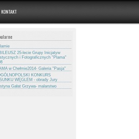
KONTAKT
ularne
lamie
ILEUSZ 25-lecie Grupy Inicjatyw
stycznych i Fotograficznych "Plama"
08
MA w Chełmie2014- Galeria "Pasja"
 OGÓLNOPOLSKI KONKURS
SUNKU WĘGLEM - obrady Jury
styna Gałat Grzywa- malarstwo