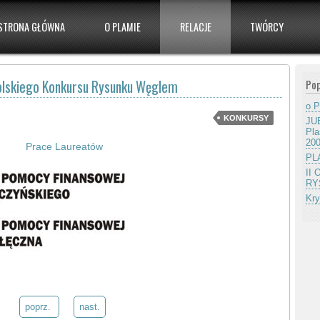
STRONA GŁÓWNA
O PLAMIE
RELACJE
TWÓRCY
Pop
olskiego Konkursu Rysunku Węglem
o P
KONKURSY
JUB
Pla
20
Prace Laureatów
PLA
II
RY
Kry
poprz.
nast.