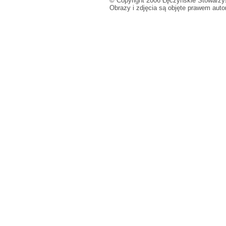
© Copyright 2006 Łęczyńskie Stowarzys
Obrazy i zdjęcia są objęte prawem aut