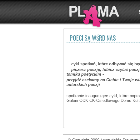
POECI SĄ WŚRD NAS
cykl spotkań, które odbywać się bę
piszesz poezję, lubisz czytać poezj
tomiku poetyckim -
przyjdź czekamy na Ciebie i Twoje wi
autorskich poezji
spotkanie inaugurujące cykl, które popr
Galerii ODK CK-Osiedlowego Domu Kultu