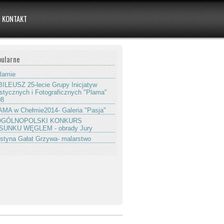
KONTAKT
ularne
lamie
ILEUSZ 25-lecie Grupy Inicjatyw
stycznych i Fotograficznych "Plama"
08
MA w Chełmie2014- Galeria "Pasja"
 OGÓLNOPOLSKI KONKURS
SUNKU WĘGLEM - obrady Jury
styna Gałat Grzywa- malarstwo