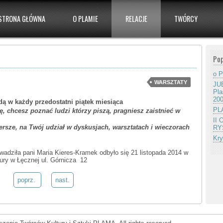
STRONA GŁÓWNA
O PLAMIE
RELACJE
TWÓRCY
Pop
o P
WARSZTATY
JUB
Pla
20
dą w każdy przedostatni piątek miesiąca
PLA
ę, chcesz poznać ludzi którzy piszą, pragniesz zaistnieć w
II
ersze, na Twój udział w dyskusjach, warsztatach i wieczorach
RY
Kry
owadziła pani Maria Kieres-Kramek odbyło się 21 listopada 2014 w
ry w Łęcznej ul. Górnicza 12
poprz.
nast.