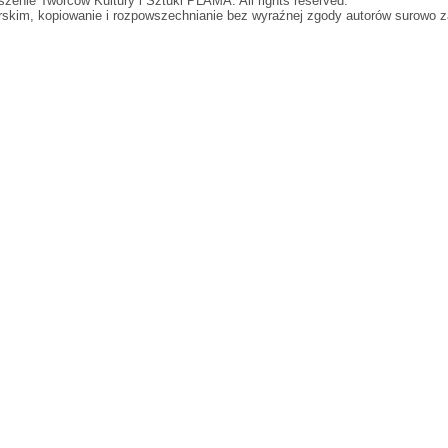
zenie Twórców Kultury i Sztuki PLAMA. All rights reserved.
orskim, kopiowanie i rozpowszechnianie bez wyraźnej zgody autorów surowo z