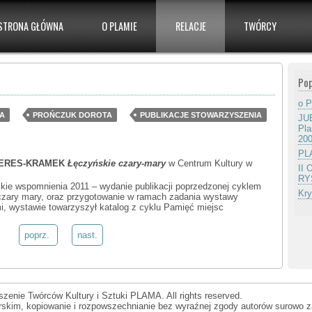
STRONA GŁÓWNA
O PLAMIE
RELACJE
TWÓRCY
Pop
o P
IA
PROŃCZUK DOROTA
PUBLIKACJE STOWARZYSZENIA
JUB
Pla
20
PLA
IERES-KRAMEK
Łęczyńskie czary-mary
w Centrum Kultury w
II
RY
ńskie wspomnienia 2011 – wydanie publikacji poprzedzonej cyklem
Kry
zary mary, oraz przygotowanie w ramach zadania wystawy
ami, wystawie towarzyszył katalog z cyklu Pamięć miejsc
poprz.
nast.
zenie Twórców Kultury i Sztuki PLAMA. All rights reserved.
orskim, kopiowanie i rozpowszechnianie bez wyraźnej zgody autorów surowo z