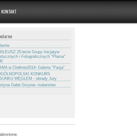
KONTAKT
ularne
lamie
ILEUSZ 25-lecie Grupy Inicjatyw
stycznych i Fotograficznych "Plama"
08
MA w Chełmie2014- Galeria "Pasja"
 OGÓLNOPOLSKI KONKURS
SUNKU WĘGLEM - obrady Jury
styna Gałat Grzywa- malarstwo
abronione.