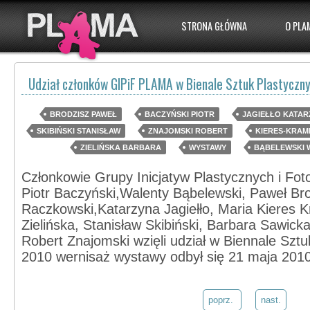
STRONA GŁÓWNA
O PLA
Udział członków GIPiF PLAMA w Bienale Sztuk Plastyczn
BRODZISZ PAWEŁ
BACZYŃSKI PIOTR
JAGIEŁŁO KATAR
SKIBIŃSKI STANISŁAW
ZNAJOMSKI ROBERT
KIERES-KRAM
ZIELIŃSKA BARBARA
WYSTAWY
BĄBELEWSKI 
Członkowie Grupy Inicjatyw Plastycznych i Fo
Piotr Baczyński,Walenty Bąbelewski, Paweł Br
Raczkowski,Katarzyna Jagiełło, Maria Kieres 
Zielińska, Stanisław Skibiński, Barbara Sawick
Robert Znajomski wzięli udział w Biennale Szt
2010 wernisaż wystawy odbył się 21 maja 2010
poprz.
nast.