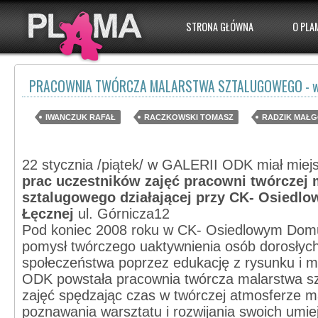
STRONA GŁÓWNA
O PLA
PRACOWNIA TWÓRCZA MALARSTWA SZTALUGOWEGO - w
IWANCZUK RAFAŁ
RACZKOWSKI TOMASZ
RADZIK MAŁ
22 stycznia /piątek/ w GALERII ODK
miał mie
prac uczestników zajęć pracowni twórczej 
sztalugowego działającej przy CK- Osiedl
Łęcznej
ul. Górnicza12
Pod koniec 2008 roku w CK- Osiedlowym Domu 
pomysł twórczego uaktywnienia osób dorosłyc
społeczeństwa poprzez edukację z rysunku i ma
ODK powstała pracownia twórcza malarstwa sz
zajęć spędzając czas w twórczej atmosferze m
poznawania warsztatu i rozwijania swoich umie