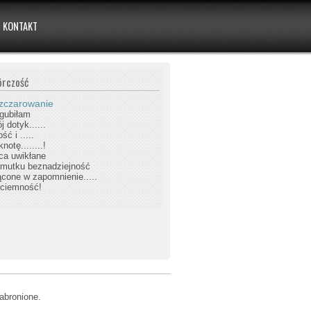
KONTAKT
órczość
zczarowanie
zgubiłam
j dotyk......
ść i .....
knotę........!
ca uwikłane
mutku beznadziejność
ącone w zapomnienie.....
..ciemność!
abronione.