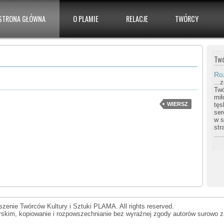
STRONA GŁÓWNA
O PLAMIE
RELACJE
TWÓRCY
Tw
Ro
...
Twó
miło
tęs
WIERSZ
ser
w s
str
...
zenie Twórców Kultury i Sztuki PLAMA. All rights reserved.
orskim, kopiowanie i rozpowszechnianie bez wyraźnej zgody autorów surowo z