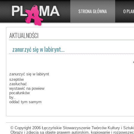
STRONA GŁÓWNA
O PLA
AKTUALNOŚCI
zanurzyć się w labirynt...
zanurzyć się w labirynt
szeptów
zasłuchać
wystawić na powiew
pocałunków
by..
oddać tym samym
© Copyright 2006 Łęczyńskie Stowarzyszenie Twórców Kultury i Sztuki
Obrazy i zdjęcia są objęte prawem autorskim, kopiowanie i rozpowsze