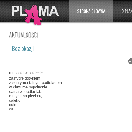
STRONA GŁÓWNA
O PLA
AKTUALNOŚCI
Bez okazji
rumianki w bukiecie
zastygłe dotykiem
z sentymentalnym podtekstem
w chmurne popołudnie
sama w środku lata
a myśli na piechotę
daleko
dale
da