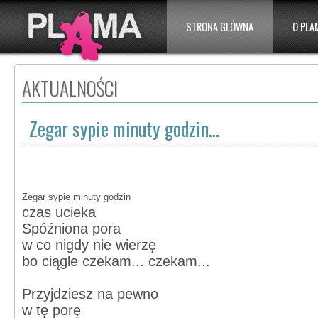
STRONA GŁÓWNA
O PLA
AKTUALNOŚCI
Zegar sypie minuty godzin...
Zegar sypie minuty godzin
czas ucieka
Spóźniona pora
w co nigdy nie wierzę
bo ciągle czekam... czekam...
Przyjdziesz na pewno
w tę porę