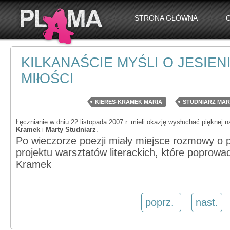
STRONA GŁÓWNA
KILKANAŚCIE MYŚLI O JESIENI
MIłOŚCI
KIERES-KRAMEK MARIA
STUDNIARZ MAR
Łęcznianie w dniu 22 listopada 2007 r. mieli okazję wysłuchać pięknej n
Kramek
i
Marty Studniarz
.
Po wieczorze poezji miały miejsce rozmowy o p
projektu warsztatów literackich, które poprowad
Kramek
poprz.
nast.