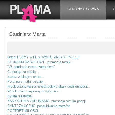
STRONA GŁÓWNA
Studniarz Marta
udział PLAMY w FESTIWALU MIASTO POEZJI
SŁOŃCEM NA WIETRZE- promocja tomiku
"W ułamkach czasu zamknięta"
Czekając na ciebie...
Stoisz w bladym oknie...
Poranne smutki rozdaję...
Nieokiełzany wszechświat połyka głazy codzienności...
W półmroku zmyślonych spojrzeń...
Byłam niesforna...
ZAMYŚLENIA ZADUMANIA -promocja tomiku poezji
SYNTEZA UCZUĆ -poszukiwanie metafor
PORTRET MIŁOŚCI