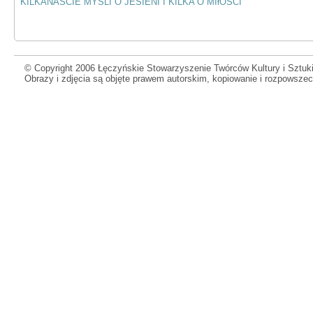
KILKANAŚCIE MYŚLI O JESIENI I KILKA O MIłOŚCI
© Copyright 2006 Łęczyńskie Stowarzyszenie Twórców Kultury i Sztuki
Obrazy i zdjęcia są objęte prawem autorskim, kopiowanie i rozpowsze