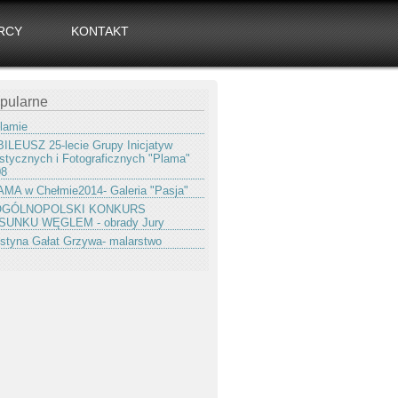
RCY
KONTAKT
pularne
lamie
ILEUSZ 25-lecie Grupy Inicjatyw
stycznych i Fotograficznych "Plama"
08
MA w Chełmie2014- Galeria "Pasja"
 OGÓLNOPOLSKI KONKURS
SUNKU WĘGLEM - obrady Jury
styna Gałat Grzywa- malarstwo