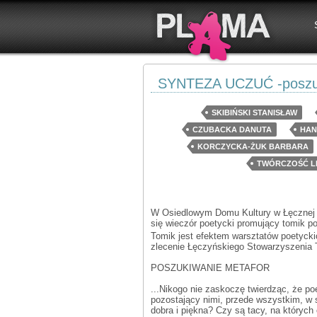
SYNTEZA UCZUĆ -poszuk
SKIBIŃSKI STANISŁAW
CZUBACKA DANUTA
HAN
KORCZYCKA-ŻUK BARBARA
TWÓRCZOŚĆ L
W Osiedlowym Domu Kultury w Łęcznej -
się wieczór poetycki promujący tomik poe
Tomik jest efektem warsztatów poetycki
zlecenie Łęczyńskiego Stowarzyszenia 
POSZUKIWANIE METAFOR
...Nikogo nie zaskoczę twierdząc, że poe
pozostający nimi, przede wszystkim, w s
dobra i piękna? Czy są tacy, na których 