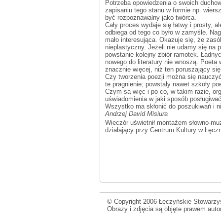
Potrzeba opowiedzenia o swoich duchowy
zapisaniu tego stanu w formie np. wier
być rozpoznawalny jako twórca.
Cały proces wydaje się łatwy i prosty, 
odbiega od tego co było w zamyśle. Nagl
mało interesująca. Okazuje się, że zasó
nieplastyczny. Jeżeli nie udamy się na 
powstanie kolejny zbiór ramotek. Ładnych
nowego do literatury nie wnoszą. Poeta
znacznie więcej, niż ten poruszający się
Czy tworzenia poezji można się nauczy
te pragnienie; powstały nawet szkoły po
Czym są więc i po co, w takim razie, org
uświadomienia w jaki sposób posługiwać 
Wszystko ma skłonić do poszukiwań i ni
Andrzej David Misiura
Wieczór uświetnił montażem słowno-m
działający przy Centrum Kultury w Łęczn
© Copyright 2006 Łęczyńskie Stowarzys
Obrazy i zdjęcia są objęte prawem aut