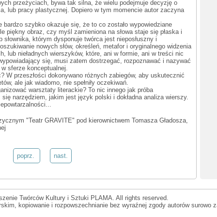
ch przeżyciach, bywa tak silna, że wielu podejmuje decyzję o
sza, lub pracy plastycznej. Dopiero w tym momencie autor zaczyna
ale bardzo szybko okazuje się, że to co zostało wypowiedziane
e piękny obraz, czy myśl zamieniona na słowa staje się płaska i
b słownika, którym dysponuje twórca jest nieposłuszny i
poszukiwanie nowych słów, określeń, metafor i oryginalnego widzenia
, lub nieładnych wierszyków, które, ani w formie, ani w treści nic
 wypowiadający się, musi zatem dostrzegać, rozpoznawać i nazywać
 w sferze konceptualnej.
ć? W przeszłości dokonywano różnych zabiegów, aby uskutecznić
etów, ale jak wiadomo, nie spełniły oczekiwań.
anizować warsztaty literackie? To nic innego jak próba
się narzędziem, jakim jest język polski i dokładna analiza wierszy.
epowtarzalności...
uzycznym "Teatr GRAVITE" pod kierownictwem Tomasza Gładosza,
ej
poprz.
nast.
zenie Twórców Kultury i Sztuki PLAMA. All rights reserved.
orskim, kopiowanie i rozpowszechnianie bez wyraźnej zgody autorów surowo z