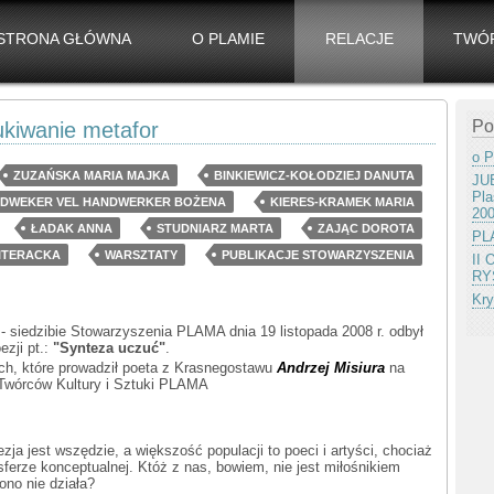
STRONA GŁÓWNA
O PLAMIE
RELACJE
TWÓ
Po
iwanie metafor
o P
ZUZAŃSKA MARIA MAJKA
BINKIEWICZ-KOŁODZIEJ DANUTA
JUB
Pla
DWEKER VEL HANDWERKER BOŻENA
KIERES-KRAMEK MARIA
20
ŁADAK ANNA
STUDNIARZ MARTA
ZAJĄC DOROTA
PLA
ITERACKA
WARSZTATY
PUBLIKACJE STOWARZYSZENIA
II
RY
Kry
 siedzibie Stowarzyszenia PLAMA dnia 19 listopada 2008 r. odbył
zji pt.:
"Synteza uczuć"
.
ch, które prowadził poeta z Krasnegostawu
Andrzej Misiura
na
Twórców Kultury i Sztuki PLAMA
zja jest wszędzie, a większość populacji to poeci i artyści, chociaż
ferze konceptualnej. Któż z nas, bowiem, nie jest miłośnikiem
ono nie działa?