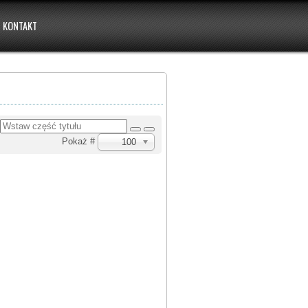
KONTAKT
u
Pokaż #
100