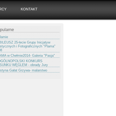
RCY
KONTAKT
pularne
lamie
ILEUSZ 25-lecie Grupy Inicjatyw
stycznych i Fotograficznych "Plama"
08
MA w Chełmie2014- Galeria "Pasja"
 OGÓLNOPOLSKI KONKURS
SUNKU WĘGLEM - obrady Jury
styna Gałat Grzywa- malarstwo