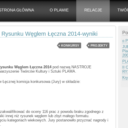
STRONA GŁÓWNA
O PLAMIE
RELACJE
TWÓ
Po
s Rysunku Węglem Łęczna 2014-wyniki
o P
KONKURSY
PROJEKTY
JUB
Pla
20
PLA
 Rysunku Węglem Łęczna 2014
pod nazwą NASTROJE
II
warzyszenie Twórców Kultury i Sztuki PLAMA.
RY
Kry
 Łęcznej komisja konkursowa (Jury) w składzie:
e zakwalifikować do oceny 116 prac z powodu braku zgodnego z
iki innej niż rysunek węglem lub zbyt małego formatu.
ęciu kategoriach wiekowych. Jury postanowiło przyznać nagrody i
.