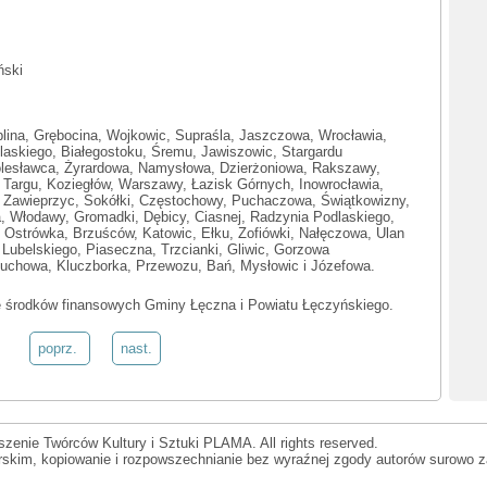
ński
blina, Grębocina, Wojkowic, Supraśla, Jaszczowa, Wrocławia,
dlaskiego, Białegostoku, Śremu, Jawiszowic, Stargardu
olesławca, Żyrardowa, Namysłowa, Dzierżoniowa, Rakszawy,
 Targu, Koziegłów, Warszawy, Łazisk Górnych, Inowrocławia,
, Zawieprzyc, Sokółki, Częstochowy, Puchaczowa, Świątkowizny,
, Włodawy, Gromadki, Dębicy, Ciasnej, Radzynia Podlaskiego,
 Ostrówka, Brzuśców, Katowic, Ełku, Zofiówki, Nałęczowa, Ulan
Lubelskiego, Piaseczna, Trzcianki, Gliwic, Gorzowa
uchowa, Kluczborka, Przewozu, Bań, Mysłowic i Józefowa.
e środków finansowych Gminy Łęczna i Powiatu Łęczyńskiego.
poprz.
nast.
zenie Twórców Kultury i Sztuki PLAMA. All rights reserved.
orskim, kopiowanie i rozpowszechnianie bez wyraźnej zgody autorów surowo z