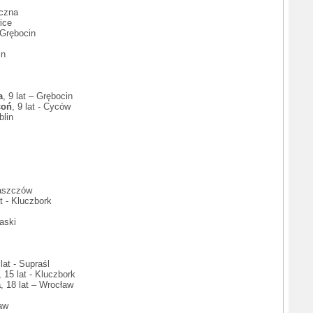
ęczna
ice
– Grębocin
in
a
, 9 lat – Grębocin
coń
, 9 lat - Cyców
blin
Jaszczów
at - Kluczbork
laski
 lat - Supraśl
, 15 lat - Kluczbork
a
, 18 lat – Wrocław
ław