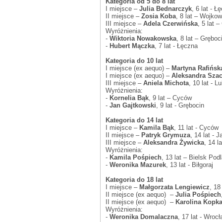
Kategoria od 5 do 8 lat
I miejsce –
Julia Bednarczyk
, 6 lat - Ł
II miejsce –
Zosia Koba
, 8 lat – Wojkow
III miejsce –
Adela Czerwińska
, 5 lat 
Wyróżnienia:
-
Wiktoria Nowakowska
, 8 lat – Gręboc
-
Hubert Mączka
, 7 lat - Łęczna
Kategoria do 10 lat
I miejsce (ex aequo) –
Martyna Rafińsk
I miejsce (ex aequo) –
Aleksandra Sza
III miejsce –
Aniela Michota
, 10 lat - Lu
Wyróżnienia:
-
Kornelia Bąk
, 9 lat – Cyców
-
Jan Gajtkowski
, 9 lat - Grębocin
Kategoria do 14 lat
I miejsce –
Kamila Bąk
, 11 lat - Cyców
II miejsce –
Patryk Grymuza
, 14 lat - 
III miejsce –
Aleksandra Żywicka
, 14 l
Wyróżnienia:
-
Kamila Pośpiech
, 13 lat – Bielsk Pod
-
Weronika Mazurek
, 13 lat - Biłgoraj
Kategoria do 18 lat
I miejsce –
Małgorzata Lengiewicz
, 18
II miejsce (ex aequo) –
Julia Pośpiech
II miejsce (ex aequo) –
Karolina Kopk
Wyróżnienia:
-
Weronika Domalaczna
, 17 lat - Wroc