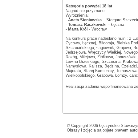
Kategoria powyżej 18 lat
Nagród nie przyznano
Wyróżnienia:
-
Aneta Sieniawska
– Stargard Szczeci
-
Tomasz Raczkowski
– Łęczna
-
Marta Król
- Wrocław
Na konkurs prace nadesłano m.in.: z Lu
Cycowa, Łęcznej, Biłgoraja, Bielska Po
Szczecińskiego, Łagiewnik, Grajewa, B
Jędrzejowa, Wręczycy Wielkiej, Nowego
Rozóg, Milejowa, Ziółkowa, Januszówki
Lewina Brzeskiego, Szczecina, Krakowa
Namysłowa, Kalisza, Będzina, Czeladzi,
Majoratu, Starej Kamienicy, Tomaszowa 
Wielkopolskiego, Grabowa, Łomży, Łańc
Realizacja zadania współfinansowana z
© Copyright 2006 Łęczyńskie Stowarzys
Obrazy i zdjęcia są objęte prawem aut