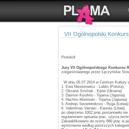
VII Ogólnopolski Konkur
Protokół
Jury VII Ogólnopolskiego Konkursu
zorganizowanego przez Łęczyńskie Sto
W dniu 05.07.2014 w Centrum Kultury w
1. Ewa Niestorowicz - Lublin (Polska)
2. Oksana Svizhak - Kijów (Ukraina)
3. Daimon Kiyohiro - Tojama (Japonia)
4. Hachiro Morimoto - Tojama (Japonia)
5. Andrejs Severetnikovs - Ryga (Łotwa)
6. Valentinas Varnasi - Kaunas (Litwa)
po obejrzeniu 1002 prac postanowiło ni
regulaminem opisania prac, użycia techn
Zakwalifikowano do oceny 886 prac w pi
wyróżnienia według poniższych kategorii