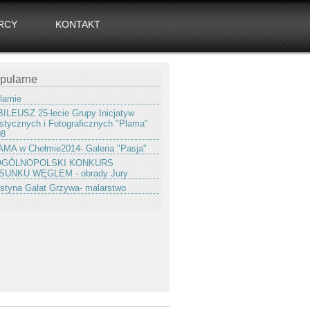
RCY
KONTAKT
pularne
lamie
ILEUSZ 25-lecie Grupy Inicjatyw
stycznych i Fotograficznych "Plama"
08
MA w Chełmie2014- Galeria "Pasja"
 OGÓLNOPOLSKI KONKURS
SUNKU WĘGLEM - obrady Jury
styna Gałat Grzywa- malarstwo