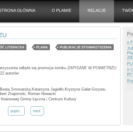
STRONA GŁÓWNA
O PLAMIE
RELACJE
TWÓ
Po
ZU
o P
ŚĆ LITERACKA
PLAMA
PUBLIKACJE STOWARZYSZENIA
JUB
Pla
20
PLA
warzyszenia odbyła się promocja tomiku
ZAPISANE W POWIETRZU
II
 22 autorów
RY
Kry
eń,Beata Smosarska,Katarzyna Jagiełło,Krystyna Gałat-Grzywa,
bert Znajomski, Roman Nowacki
 finansowej Gminy Łęczna i Centrum Kultury
poprz.
nast.