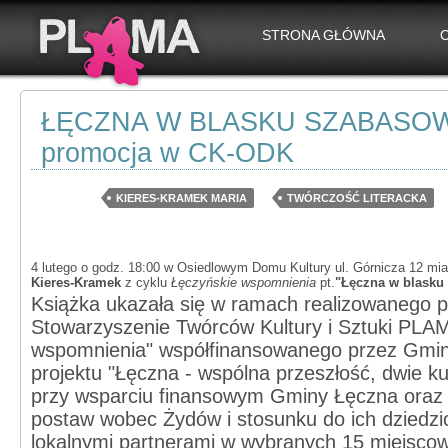
STRONA GŁÓWNA
ŁĘCZNA W BLASKU SZABASO
promocja w CK-ODK
KIERES-KRAMEK MARIA
TWÓRCZOŚĆ LITERACKA
4 lutego o godz. 18:00 w Osiedlowym Domu Kultury ul. Górnicza 12 mia
Kieres-Kramek
z cyklu
Łęczyńskie wspomnienia
pt.
"Łęczna w blasku
Książka ukazała się w ramach realizowanego p
Stowarzyszenie Twórców Kultury i Sztuki PLAM
wspomnienia" współfinansowanego przez Gmin
projektu "Łęczna - wspólna przeszłość, dwie ku
przy wsparciu finansowym Gminy Łęczna oraz 
postaw wobec Żydów i stosunku do ich dziedzi
lokalnymi partnerami w wybranych 15 miejscow