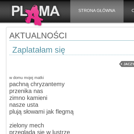
STRONA GŁÓWNA
AKTUALNOŚCI
Zaplatałam się
JACZ
w domu mojej matki
pachną chryzantemy
przenika nas
zimno kamieni
nasze usta
plują słowami jak flegmą
zielony mech
przegląda się w lustrze