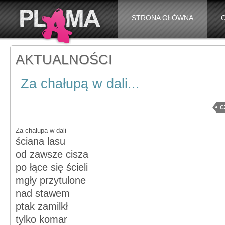
STRONA GŁÓWNA
AKTUALNOŚCI
Za chałupą w dali...
C
Za chałupą w dali
ściana lasu
od zawsze cisza
po łące się ścieli
mgły przytulone
nad stawem
ptak zamilkł
tylko komar